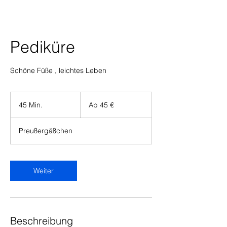
Pediküre
Schöne Füße , leichtes Leben
Ab
45
45 Min.
4
Ab 45 €
Euro
5
M
Preußergäßchen
i
n
.
Weiter
Beschreibung