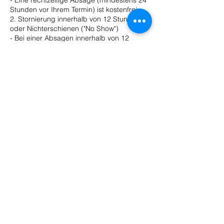
- Eine rechtzeitige Absage (mindestens 24
Stunden vor Ihrem Termin) ist kostenfrei.
2. Stornierung innerhalb von 12 Stunden
oder Nichterschienen ("No Show")
- Bei einer Absagen innerhalb von 12
Stunden vor dem Termin oder
Nichterschienen berechnen wir 70% des
Wertes der gebuchten Dienstleistung als
Ausfallgebühr.
3. Zahlungsrichtlinien
- Die Ausfallgebühr wird automatisch vom
hinterlegen Zahlungsmittel abgebucht
werden.
Wir danken Ihnen für Ihr Verständnis und
Ihre Kooperation! Mit diesen Richtlinien
können wir sicherstellen, dass alle Kunden
einen zuverlässigen Service genießen
können.
Ihr The Sixteen Team