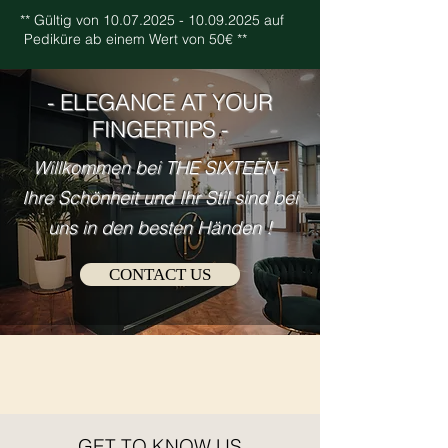
** Gültig von
10.07.2025 - 10.09.2025
auf
Pediküre ab einem Wert von 50€ **
- ELEGANCE AT YOUR
FINGERTIPS -
Willkommen bei THE SIXTEEN -
Ihre Schönheit und Ihr St
il sind bei
uns in den besten Händen !
CONTACT US
GET TO KNOW US